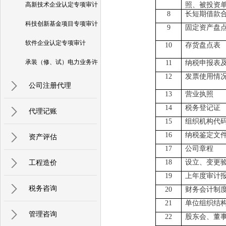
高新技术企业认定专项审计
照、被投资
8
长短期借款
科技创新基金项目专项审计
9
固定资产盘
软件企业认定专项审计
10
存货盘点表
承装（修、试）电力业务许
11
纳税申报表
12
发票使用情
可证专项审核
公司注册代理
13
营业执照
14
税务登记证
代理记账
15
组织机构代
16
纳税鉴定文
资产评估
17
公司章程
工程造价
18
设立、变更
19
上年度审计
税务咨询
20
财务会计制
21
单位组织结
管理咨询
22
股东会、董