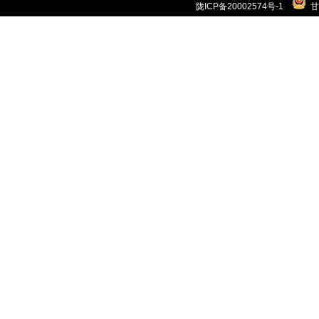
陇ICP备20002574号-1
甘