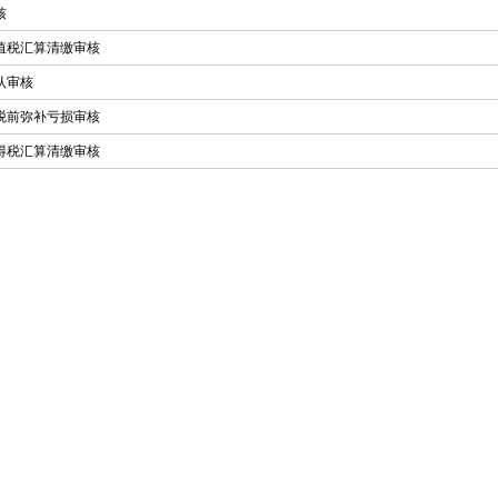
核
值税汇算清缴审核
认审核
税前弥补亏损审核
得税汇算清缴审核